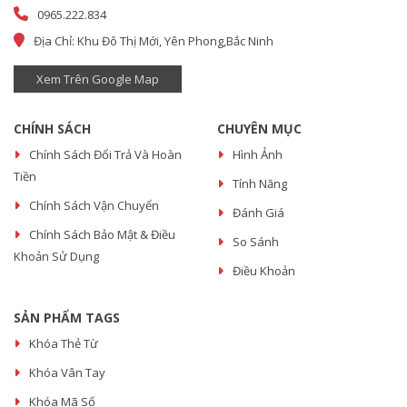
0965.222.834
Địa Chỉ: Khu Đô Thị Mới, Yên Phong,Bắc Ninh
Xem Trên Google Map
CHÍNH SÁCH
CHUYÊN MỤC
Chính Sách Đổi Trả Và Hoàn
Hình Ảnh
Tiền
Tính Năng
Chính Sách Vận Chuyển
Đánh Giá
Chính Sách Bảo Mật & Điều
So Sánh
Khoản Sử Dụng
Điều Khoản
SẢN PHẨM TAGS
Khóa Thẻ Từ
Khóa Vân Tay
Khóa Mã Số