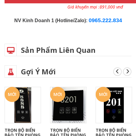
Giá khuyến mại :891,000 vnđ
0965.222.834
NV Kinh Doanh 1 (Hotline/Zalo):
Sản Phẩm Liên Quan
Gợi Ý Mới
MỚI
MỚI
MỚI
TRỌN BỘ BIỂN
TRỌN BỘ BIỂN
TRỌN BỘ BIỂN
BÁO TÊN PHÒNG
BÁO TÊN PHÒNG
BÁO TÊN PHÒNG