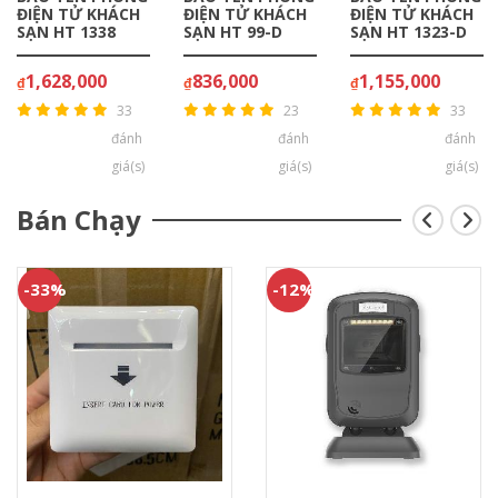
ĐIỆN TỬ KHÁCH
ĐIỆN TỬ KHÁCH
ĐIỆN TỬ KHÁCH
SẠN HT 1338
SẠN HT 99-D
SẠN HT 1323-D
1,628,000
836,000
1,155,000
₫
₫
₫
33
23
33
đánh
đánh
đánh
giá(s)
giá(s)
giá(s)
Bán Chạy
-33%
-12%