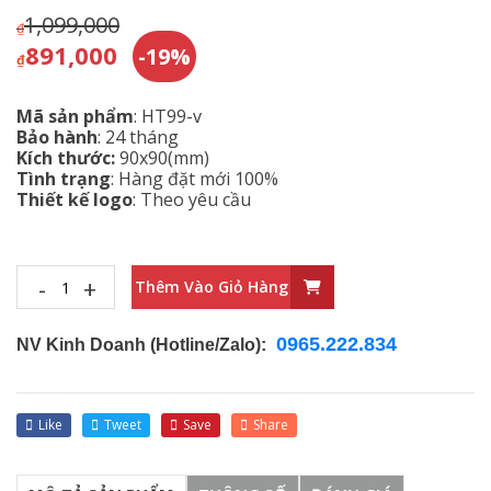
1,099,000
₫
891,000
-19%
₫
Mã sản phẩm
: HT99-v
Bảo hành
: 24 tháng
Kích thước:
90x90(mm)
Tình trạng
: Hàng đặt mới 100%
Thiết kế logo
: Theo yêu cầu
-
+
Thêm Vào Giỏ Hàng
0965.222.834
NV Kinh Doanh (Hotline/Zalo):
Like
Tweet
Save
Share