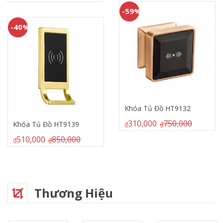
-59%
-40%
Khóa Tủ Đồ HT9132
310,000
750,000
Khóa Tủ Đồ HT9139
₫
₫
510,000
850,000
₫
₫
Thương Hiệu