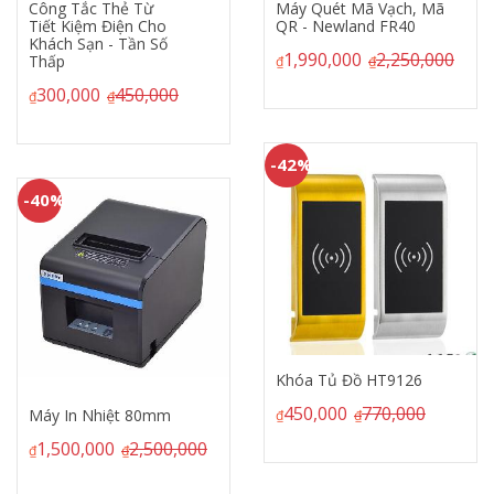
Công Tắc Thẻ Từ
Máy Quét Mã Vạch, Mã
Tiết Kiệm Điện Cho
QR - Newland FR40
Khách Sạn - Tần Số
1,990,000
2,250,000
Thấp
₫
₫
300,000
450,000
₫
₫
-42%
-40%
Khóa Tủ Đồ HT9126
450,000
770,000
Máy In Nhiệt 80mm
₫
₫
1,500,000
2,500,000
₫
₫