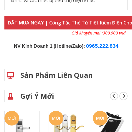
lạnh…và các thiết bị tiêu thụ điện khác.
ĐẶT MUA NGAY | Công Tắc Thẻ Từ Tiết Kiệm Điện Cho
Giá khuyến mại :300,000 vnđ
0965.222.834
NV Kinh Doanh 1 (Hotline/Zalo):
Sản Phẩm Liên Quan
Gợi Ý Mới
MỚI
MỚI
MỚI