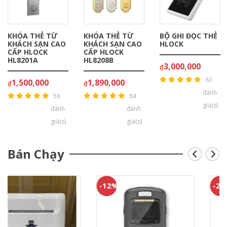
KHÓA THẺ TỪ
BỘ GHI ĐỌC THẺ
CÔNG TẮC THẺ
KHÁCH SẠN CAO
HLOCK
TỪ TIẾT KIỆM
CẤP HLOCK
ĐIỆN CHO KHÁCH
HL8208B
SẠN - TẦN SỐ
3,000,000
₫
CAO
63
1,890,000
₫
300,000
₫
đánh
84
143
giá(s)
đánh
đánh
giá(s)
giá(s)
Bán Chạy
-12%
-20%