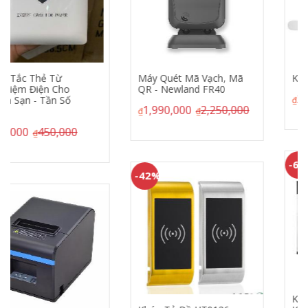
Máy Quét Mã Vạch, Mã
Khóa Thẻ Từ HL8503
QR - Newland FR40
2,000,000
2,500,000
₫
₫
1,990,000
2,250,000
₫
₫
-66%
-42%
Khoá Vân Tay Mã Số