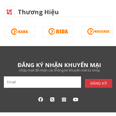
Thương Hiệu
ĐĂNG KÝ NHẬN KHUYẾN MẠI
nhập mail để nhận các thông tin khuyến mãi từ shop
ĐĂNG KÝ!