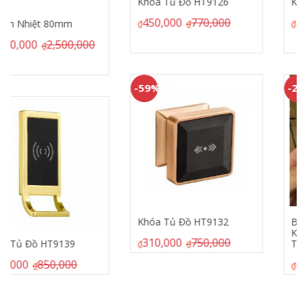
Khóa Tủ Đồ HT9126
Khách Sạn HL6080
450,000
770,000
2,000,000
5,800,000
₫
₫
₫
₫
-59%
-25%
Khóa Tủ Đồ HT9132
Bộ Công Tắc Tiết
Kiệm Điện Phân
310,000
750,000
Theo Phòng
₫
₫
450,000
600,000
₫
₫