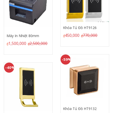
Khóa Tủ Đồ HT9126
450,000
770,000
Máy In Nhiệt 80mm
₫
₫
1,500,000
2,500,000
₫
₫
-59%
-40%
Khóa Tủ Đồ HT9132