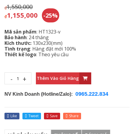
1,550,000
₫
1,155,000
-25%
₫
Mã sản phẩm
: HT1323-v
Bảo hành
: 24 tháng
Kích thước:
130x230(mm)
Tình trạng
: Hàng đặt mới 100%
Thiết kế logo
: Theo yêu cầu
-
+
Thêm Vào Giỏ Hàng
0965.222.834
NV Kinh Doanh (Hotline/Zalo):
Like
Tweet
Save
Share