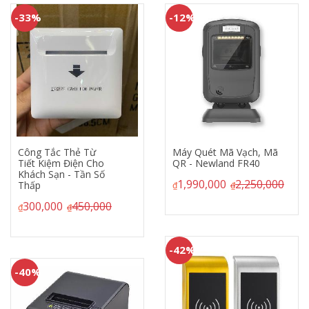
-33%
-12%
Công Tắc Thẻ Từ
Máy Quét Mã Vạch, Mã
Tiết Kiệm Điện Cho
QR - Newland FR40
Khách Sạn - Tần Số
1,990,000
2,250,000
Thấp
₫
₫
300,000
450,000
₫
₫
-42%
-40%