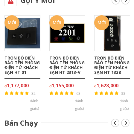
Gợi Ý Mới
MỚI
MỚI
MỚI
TRỌN BỘ BIỂN
TRỌN BỘ BIỂN
TRỌN BỘ BIỂN
BÁO TÊN PHÒNG
BÁO TÊN PHÒNG
BÁO TÊN PHÒNG
ĐIỆN TỬ KHÁCH
ĐIỆN TỬ KHÁCH
ĐIỆN TỬ KHÁCH
SẠN HT 01
SẠN HT 2313-V
SẠN HT 1338
1,177,000
1,155,000
1,628,000
₫
₫
₫
32
63
33
đánh
đánh
đánh
giá(s)
giá(s)
giá(s)
Bán Chạy