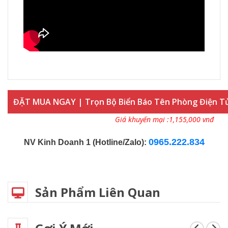
ĐẶT MUA NGAY | Trọn Bộ Biển Báo Tên Phòng Điện Tử
Giá khuyến mại :1,155,000 vnđ
0965.222.834
NV Kinh Doanh 1 (Hotline/Zalo):
Sản Phẩm Liên Quan