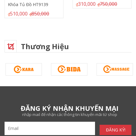
310,000
750,000
Khóa Tủ Đồ HT9139
₫
₫
510,000
850,000
₫
₫
Thương Hiệu
ĐĂNG KÝ NHẬN KHUYẾN MẠI
nhập mail để nhận các thông tin khuyến mãi từ shop
ĐĂNG KÝ!