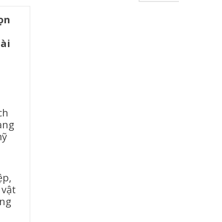
ọn
ài
ch
ạng
mỹ
ệp,
 vật
áng