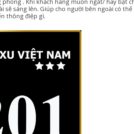
g phòng . Khi khách hàng muốn ngắt/ hay bật c
i sẽ sáng lên. Giúp cho người bên ngoài có thể
n thông điệp gì.