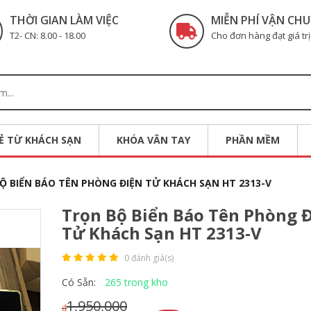
THỜI GIAN LÀM VIỆC
MIỄN PHÍ VẬN CH
T2- CN: 8.00 - 18.00
Cho đơn hàng đạt giá trị
Ẻ TỪ KHÁCH SẠN
KHÓA VÂN TAY
PHẦN MỀM
Ộ BIỂN BÁO TÊN PHÒNG ĐIỆN TỬ KHÁCH SẠN HT 2313-V
Trọn Bộ Biển Báo Tên Phòng 
Tử Khách Sạn HT 2313-V
Khóa Thẻ Từ HL8503
Khóa Tủ Đồ HT
0 đánh giá(s)
-42%
2,000,000
2,500,000
490,000
850
₫
₫
₫
₫
265 trong kho
Có Sẵn:
1,950,000
₫