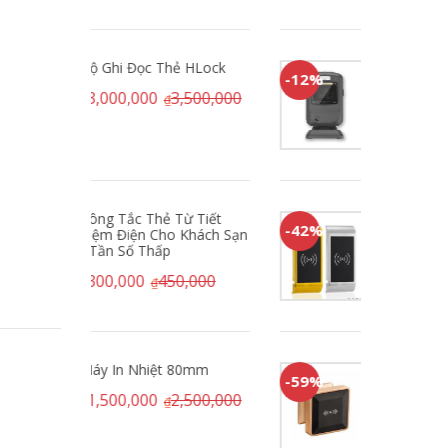
 HLock
Máy Quét Mã Vạch, Mã
-12%
-66%
QR - Newland FR40
500,000
1,990,000
2,250,000
₫
₫
 Tiết
Khóa Tủ Đồ HT9126
-42%
-25%
Khách Sạn
450,000
770,000
₫
₫
,000
0mm
Khóa Tủ Đồ HT9132
-59%
500,000
310,000
750,000
₫
₫