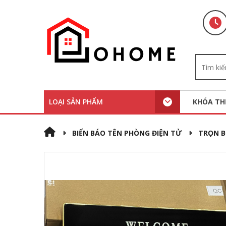
LOẠI SẢN PHẨM
KHÓA TH
BIỂN BÁO TÊN PHÒNG ĐIỆN TỬ
TRỌN B
Khóa Tủ Đồ HT9139
-40%
-20%
510,000
850,000
₫
₫