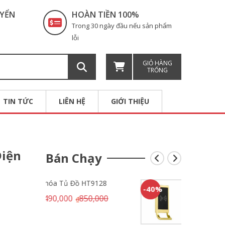
UYỂN
HOÀN TIỀN 100%
Trong 30 ngày đầu nếu sản phẩm
lỗi
GIỎ HÀNG
TRỐNG
TIN TỨC
LIÊN HỆ
GIỚI THIỆU
Điện
Bán Chạy
9128
Khóa Tủ Đồ HT9139
-40%
-20%
,000
510,000
850,000
₫
₫