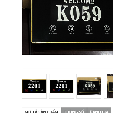
Máy Quét Mã Vạch, Mã
-12%
-66%
QR - Newland FR40
1,990,000
2,250,000
₫
₫
Khóa Tủ Đồ HT9126
-42%
-25%
450,000
770,000
₫
₫
Khóa Tủ Đồ HT9132
-59%
310,000
750,000
₫
₫
MÔ TẢ SẢN PHẨM
THÔNG SỐ
ĐÁNH GIÁ