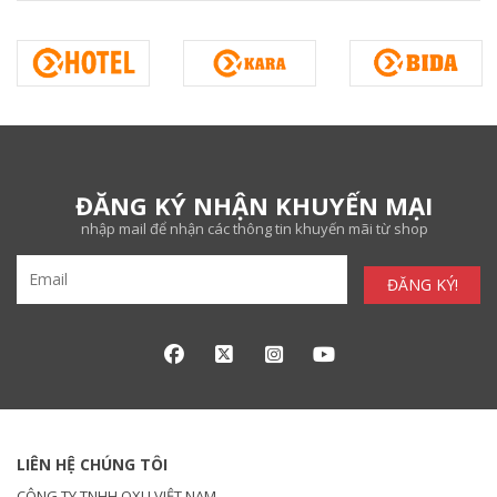
ĐĂNG KÝ NHẬN KHUYẾN MẠI
nhập mail để nhận các thông tin khuyến mãi từ shop
ĐĂNG KÝ!
LIÊN HỆ CHÚNG TÔI
CÔNG TY TNHH OXU VIỆT NAM