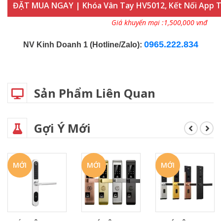
ĐẶT MUA NGAY | Khóa Vân Tay HV5012, Kết Nối App T
Giá khuyến mại :1,500,000 vnđ
0965.222.834
NV Kinh Doanh 1 (Hotline/Zalo):
Sản Phẩm Liên Quan
Gợi Ý Mới
MỚI
MỚI
MỚI