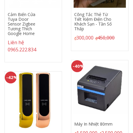
n Cửa
Công Tắc Thẻ Từ
Máy Qué
or
Tiết Kiệm Điện Cho
QR - Ne
Zigbee
Khách Sạn - Tần Số
1,990,
hích
Thấp
₫
 Home
300,000
450,000
₫
₫
2.834
-42%
-40%
Khóa Tủ
450,00
Máy In Nhiệt 80mm
₫