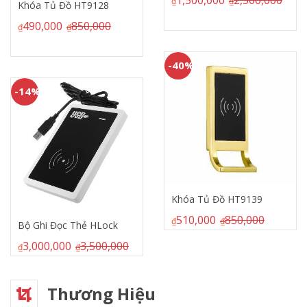
1,500,000
2,500,000
₫
₫
 Đồ HT9128
0
850,000
₫
-59%
-40%
Khóa Tủ
310,00
Khóa Tủ Đồ HT9139
₫
510,000
850,000
₫
₫
Đọc Thẻ HLock
000
3,500,000
₫
Thương Hiệu