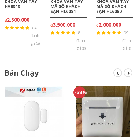
KHÓA VÂN TAY
KHOÁ VÂN TAY
KHOÁ VÂN TAY
HV8919
MÃ SỐ KHÁCH
MÃ SỐ KHÁCH
SẠN HL6081
SẠN HL6080
2,500,000
₫
3,500,000
2,000,000
₫
₫
64
8
99
đánh
đánh
đánh
giá(s)
giá(s)
giá(s)
Bán Chạy
-33%
-12%