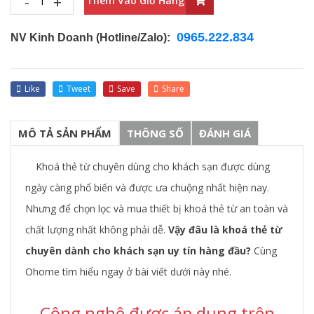
-
+
Thêm Vào Giỏ Hàng
0965.222.834
NV Kinh Doanh (Hotline/Zalo):
Like
Tweet
Save
Share
MÔ TẢ SẢN PHẨM
THÔNG SỐ
ĐÁNH GIÁ
Khoá thẻ từ chuyên dùng cho khách sạn được dùng
ngày càng phổ biến và được ưa chuộng nhất hiện nay.
Nhưng để chọn lọc và mua thiết bị khoá thẻ từ an toàn và
chất lượng nhất không phải dễ.
Vậy đâu là khoá thẻ từ
chuyên dành cho khách sạn uy tín hàng đầu?
Cùng
Ohome tìm hiểu ngay ở bài viết dưới này nhé.
Công nghê được áp dụng trên