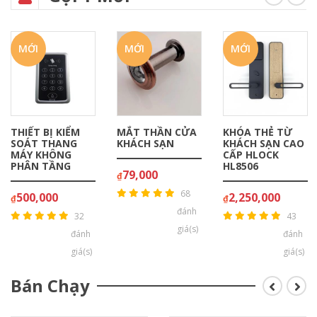
MỚI
MỚI
MỚI
 KIỂM
MẮT THẦN CỬA
KHÓA THẺ TỪ
KHÓA T
HANG
KHÁCH SẠN
KHÁCH SẠN CAO
KHÁCH 
ÔNG
CẤP HLOCK
CẤP HL
ẦNG
HL8506
HL8921
79,000
₫
68
0
2,250,000
2,000,
₫
₫
đánh
32
43
giá(s)
đánh
đánh
giá(s)
giá(s)
Bán Chạy