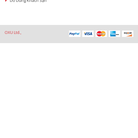
Dồ Dùng Khách Sạn
OXU Ltd.,