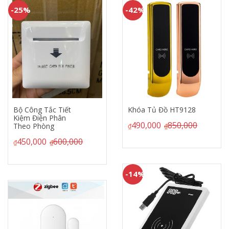
-42%
-33%
Khóa Tủ Đồ HT9128
Công Tắc Thẻ Từ
Tiết Kiệm Điện Cho
490,000
850,000
Khách Sạn - Tần Số
₫
₫
Thấp
300,000
450,000
₫
₫
-14%
-40%