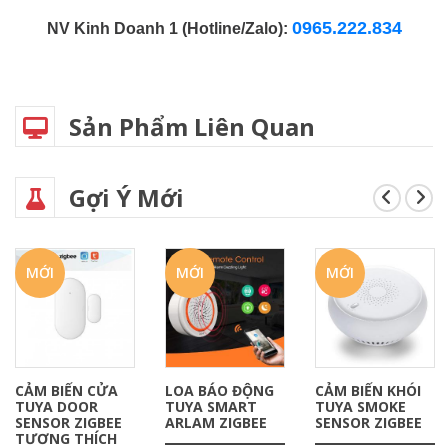
0965.222.834
NV Kinh Doanh 1 (Hotline/Zalo):
Sản Phẩm Liên Quan
Gợi Ý Mới
MỚI
MỚI
MỚI
CẢM BIẾN CỬA
LOA BÁO ĐỘNG
CẢM BIẾN KHÓI
TUYA DOOR
TUYA SMART
TUYA SMOKE
SENSOR ZIGBEE
ARLAM ZIGBEE
SENSOR ZIGBEE
TƯƠNG THÍCH