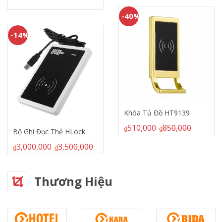
-59%
-40%
Khóa Tủ Đồ HT9132
310,000
750,000
Khóa Tủ Đồ HT9139
₫
₫
510,000
850,000
₫
₫
00
Thương Hiệu