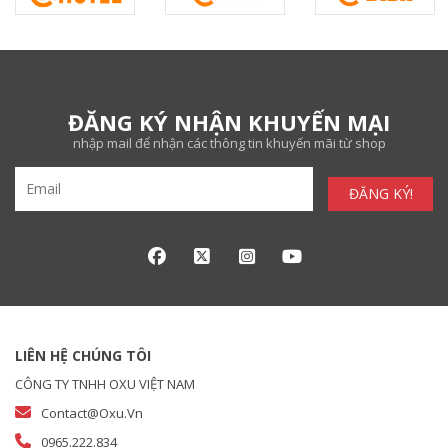
ĐĂNG KÝ NHẬN KHUYẾN MẠI
nhập mail để nhận các thông tin khuyến mãi từ shop
ĐĂNG KÝ!
LIÊN HỆ CHÚNG TÔI
CÔNG TY TNHH OXU VIỆT NAM
Contact@oxu.vn
0965.222.834