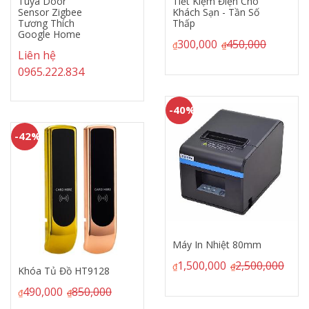
Tiết Kiệm Điện Cho
QR - Newland FR40
Khách Sạn - Tần Số
1,990,000
2,250,0
Thấp
₫
₫
300,000
450,000
₫
₫
-42%
-40%
Khóa Tủ Đồ HT9126
450,000
770,000
Máy In Nhiệt 80mm
₫
₫
1,500,000
2,500,000
₫
₫