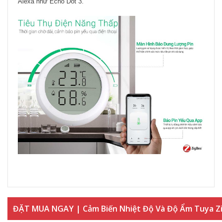
Alexa như Echo Dot 3.
ĐẶT MUA NGAY | Cảm Biến Nhiệt Độ Và Độ Ẩm Tuya Z