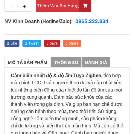
-
+
Thêm Vào Giỏ Hàng
0965.222.834
NV Kinh Doanh (Hotline/Zalo):
Like
Tweet
Save
Share
MÔ TẢ SẢN PHẨM
THÔNG SỐ
ĐÁNH GIÁ
Cảm biến nhiệt độ & độ ẩm Tuya Zigbee
, tích hợp
màn hình LCD. Giúp người theo dõi và cập nhật liên
tục những biến động của nhiệt độ lẫn độ ẩm của môi
trường xung quanh. Đảm bảo sức khỏe của các
thành viên trong gia đình. Và giúp bạn hạn chế được
những căn bệnh theo mùa, theo thời tiết. Sử dụng
công nghệ cảm biến thông minh, sản phẩm không
chỉ đo lường và hiển thị trên màn hình. Mà còn có thể
gửi thông báo về điện thoại. Cảnh báo người dùng